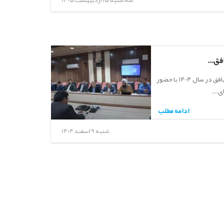
سه شنبه 15 اردیبهشت 1405
ق...
آخرین جلسه شورای اداری شهرستان بافق در سال 1404 با حضور
ی...
ادامه مطلب
شنبه 9 اسفند 1404