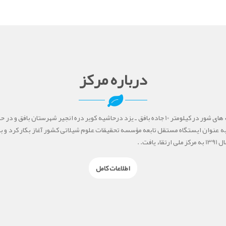
درباره مرکز
مرکز تحقیقات ملی آبزیان آب های شور در کیلومتر 10 جاده بافق ـ یزد درحاشیه کویر دره انجیر شهر
ست. این مرکز از سال 1379 به عنوان ایستگاه مستقل تابعه مؤسسه تحقیقات علوم شیلاتی کشور آغاز بکار 
فت. .
اطلاعات کامل