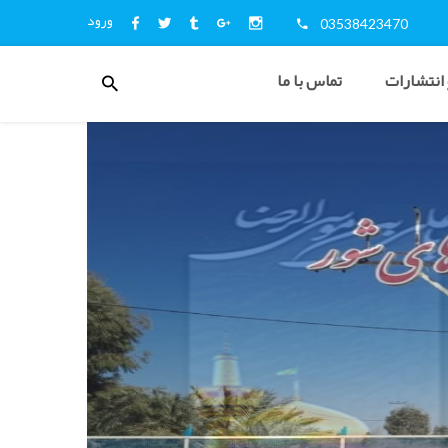
ورود
03538423470
منوی
 انتشارات
تماس با ما
کاربری