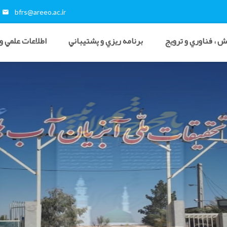
bfrs@areeo.ac.ir
 ، فناوري و ترويج
برنامه ريزي و پشتيباني
اطلاعات علمي و