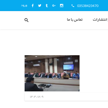
ورود
03538423470
منوی
 انتشارات
تماس با ما
کاربری
اخبار
و
اطلاع
رسانی
1404/12/9