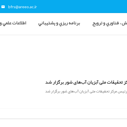
bfrs@areeo.ac.ir
 ، فناوري و ترويج
برنامه ريزي و پشتيباني
اطلاعات علمي و
 تحقیقات ملی آبزیان آب‌های شور برگزار شد