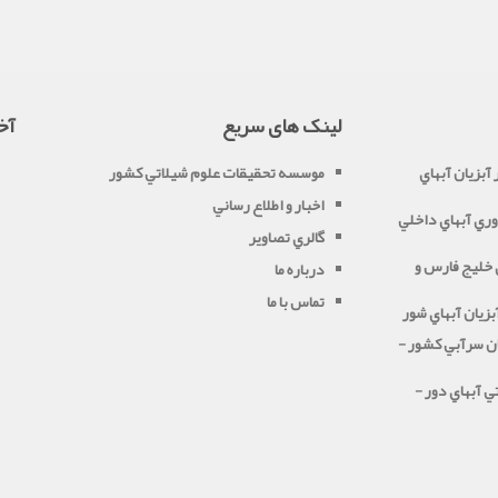
لینک های سریع
آخ
آبزيان آبهاي
موسسه تحقيقات علوم شيلاتي کشور
اخبار و اطلاع رساني
ري آبهاي داخلي
گالري تصاوير
خليج فارس و
درباره ما
تماس با ما
بزيان آبهاي شور
ن سرآبي کشور -
ي آبهاي دور -